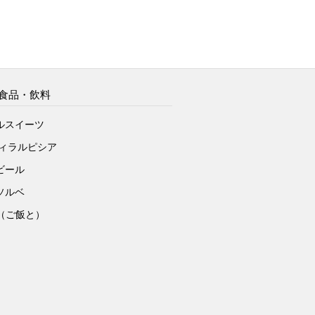
食品・飲料
ルスイーツ
ヴィラルピシア
ビール
ソルベ
to（ご飯と）