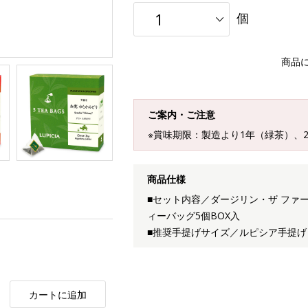
個
商品
ご案内・ご注意
※賞味期限：製造より1年（緑茶）、
商品仕様
■セット内容／ダージリン・ザ ファ
ィーバッグ5個BOX入
■推奨手提げサイズ／ルピシア手提げ
カートに追加