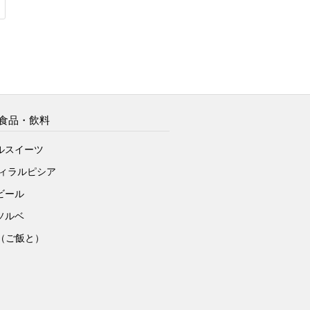
食品・飲料
ルスイーツ
ヴィラルピシア
ビール
ソルベ
to（ご飯と）