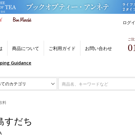
ログ
ご注
0
は
商品について
ご利用ガイド
お問い合わせ
pping Guidance
飲料
島すだち
A