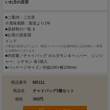
いれ方の目安
【おすすめの茶器】茶こしマグ モンポット
※容量が300ml以下の茶器を使用すると吹きこぼれの恐れが
■ご案内・ご注意
あります。
※賞味期限：製造より1年
■
原材料の一覧
■お茶の原産国
インド
※商品の改定などにより、商品パッケージの記載内容が上記内容と一部異
なる場合がございます。
■内容量／チャイバッグ カルダモン＆ペッパー、ジンジ
ャー、シナモン 各1個入
■パッケージサイズ／約縦190×横108mm
商品番号
MS111
商品名
チャイバッグ3種セット
価格
360円