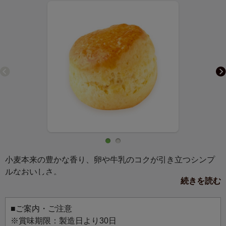
小麦本来の豊かな香り、卵や牛乳のコクが引き立つシンプ
ルなおいしさ。
続きを読む
小麦粉と牛乳、卵、バター、それぞれの素材の風味を生か
した、やさしい甘みが特徴です。
■ご案内・ご注意
お茶専門店のルピシアが、紅茶に最もよく合う焼き菓子と
※賞味期限：製造日より30日