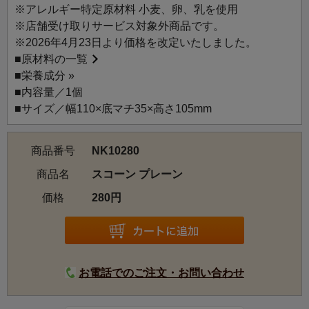
しておすすめするスコーン。
※アレルギー特定原材料 小麦、卵、乳を使用
北海道産小麦をオリジナルの配合でブレンドし、小麦本来
※店舗受け取りサービス対象外商品です。
の香ばしい風味と甘みを最大限に引き出しました。国産小
※2026年4月23日より価格を改定いたしました。
麦ならではの強いコシを生かし、外はサクッと、中はふん
■
原材料の一覧
わりとやさしい口当たりに仕上げています。
■
栄養成分 »
小麦粉と牛乳、卵、バターの分量を考え抜いた絶妙なバラ
■内容量／1個
ンスは、甘さも控えめでシンプルな味わいです。
■サイズ／幅110×底マチ35×高さ105mm
自社でひとつひとつ丁寧に焼き上げたスコーンを、ぜひ紅
茶と一緒にお召し上がりください。
商品番号
NK10280
商品名
スコーン プレーン
価格
280円
お電話でのご注文・お問い合わせ