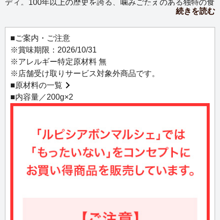
ディ。100年以上の歴史を誇る、噛みごたえのある独特の食
続きを読む
感が魅力です。イチゴ、リンゴ、オレンジなど6種類のフル
ーティーな味わいが一袋で楽しめます。
■ご案内・ご注意
※賞味期限：2026/10/31
※アレルギー特定原材料 無
※店舗受け取りサービス対象外商品です。
■
原材料の一覧
■内容量／200g×2