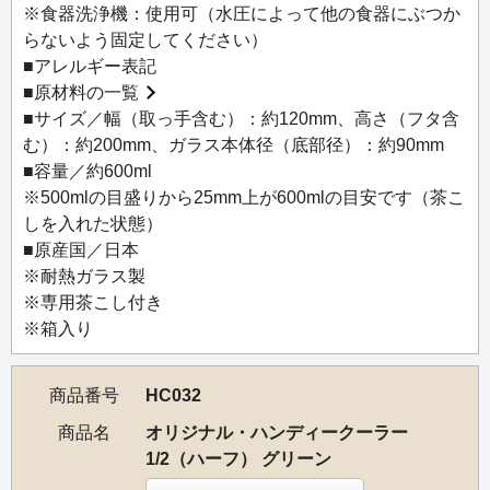
耐熱ガラス製なので、ホットティーにもお使いいただけま
※食器洗浄機：使用可（水圧によって他の食器にぶつか
す。
らないよう固定してください）
茶こし、フタは「オリジナル・ハンディークーラー」と共
■アレルギー表記
通です。
■
原材料の一覧
■サイズ／幅（取っ手含む）：約120mm、高さ（フタ含
む）：約200mm、ガラス本体径（底部径）：約90mm
■容量／約600ml
※500mlの目盛りから25mm上が600mlの目安です（茶こ
しを入れた状態）
■原産国／日本
※耐熱ガラス製
※専用茶こし付き
※箱入り
商品番号
HC032
商品名
オリジナル・ハンディークーラー
1/2（ハーフ） グリーン