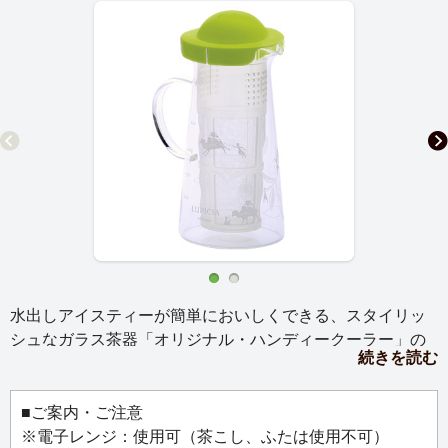
水出しアイスティーが簡単においしくできる、スタイリッ
シュなガラス茶器「オリジナル・ハンディークーラー」の
続きを読む
ハーフサイズに、グリーンのフタをご用意しました。
一人で楽しむのにぴったりな容量600mlです。
いろいろな種類のお茶を少しずつ飲みたい方にもおすす
■ご案内・ご注意
め。
※電子レンジ：使用可（茶こし、ふたは使用不可）