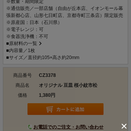
※数量・期間限定
※通信販売／一部店舗（自由が丘本店、イオンモール幕
張新都心店、山形七日町店、京都寺町三条店）限定販売
※原産国：日本（石川県）
※電子レンジ：可
※食器洗浄機：不可
■
原材料の一覧
■内容量／1枚
■サイズ／直径約105×高さ約20mm
商品番号
CZ3378
商品名
オリジナル 豆皿 桜小紋市松
価格
1,380円
お電話でのご注文・お問い合わせ