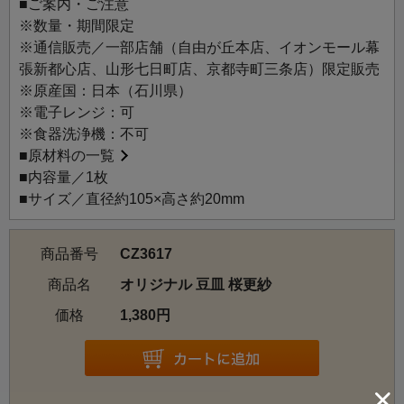
■ご案内・ご注意
※数量・期間限定
※通信販売／一部店舗（自由が丘本店、イオンモール幕
張新都心店、山形七日町店、京都寺町三条店）限定販売
※原産国：日本（石川県）
※電子レンジ：可
※食器洗浄機：不可
■
原材料の一覧
■内容量／1枚
■サイズ／直径約105×高さ約20mm
商品番号
CZ3617
商品名
オリジナル 豆皿 桜更紗
価格
1,380円