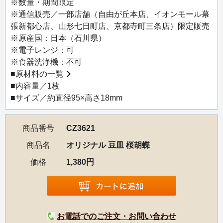
※数量・期間限定
※通信販売／一部店舗（自由が丘本店、イオンモール幕
張新都心店、山形七日町店、京都寺町三条店）限定販売
※原産国：日本（石川県）
※電子レンジ：可
※食器洗浄機：不可
■
原材料の一覧
■内容量／1枚
■サイズ／約直径95×高さ18mm
商品番号
CZ3621
商品名
オリジナル 豆皿 桜胡蝶
価格
1,380円
お電話でのご注文・お問い合わせ