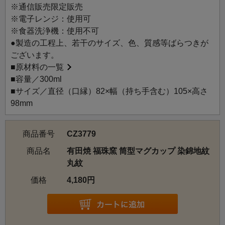
で、中身が入った時に重さを感じにくくなり、カップを重
※通信販売限定販売
ねやすくなります。伝統の丸紋をモダンにレイアウトし
※電子レンジ：使用可
た、人気の高いデザインです。
※食器洗浄機：使用不可
大切な方への贈りものにもおすすめです。
●製造の工程上、若干のサイズ、色、質感等ばらつきが
ございます。
■
原材料の一覧
■容量／300ml
■サイズ／直径（口縁）82×幅（持ち手含む）105×高さ
98mm
商品番号
CZ3779
商品名
有田焼 福珠窯 筒型マグカップ 染錦地紋
丸紋
価格
4,180円