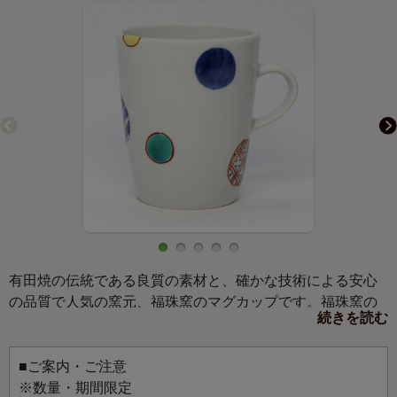
有田焼の伝統である良質の素材と、確かな技術による安心
の品質で人気の窯元、福珠窯のマグカップです。福珠窯の
続きを読む
ものづくりの特徴は、デザイナーと伝統技法を引き継いだ
職人集団の技の結晶です。特に手描きの絵付けを得意とし
ます。
■ご案内・ご注意
筒型マグカップは、持ち手をやや高めの位置につけること
※数量・期間限定