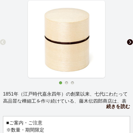
1851年（江戸時代嘉永四年）の創業以来、七代にわたって
高品質な樺細工を作り続けている、藤木伝四郎商店は、表
続きを読む
情豊かな素材、伝統に裏付けられた確かな技術力、そして
「伝統は革新である」を理念に、暮らしに新しい潤いをも
たらす真正なものづくりを続けています。
■ご案内・ご注意
天然の桜皮が帯のように表情をのぞかせる藤木伝四郎商店
※数量・期間限定