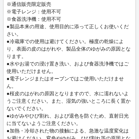
オリジナルの茶筒です。通常の茶筒本体の外筒を短くする
※通信販売限定販売
ことで内筒の桜皮が現れ、外筒の木の色を引き締める役割
※電子レンジ：使用不可
を果たしています。樺細工としては斬新な意匠でありなが
※食器洗浄機：使用不可
ら、素材や技法の特性を発揮した、樺細工ならではの一品
●製品本来の用途、使用目的に添って正しくお使いくだ
です。内筒はすべて桜皮が貼られており、外蓋を開けると
さい。
外筒との対比を楽しめます。また、内蓋は通常より深さが
●冷蔵庫での使用は避けてください。極度の乾燥によ
あり、つまみが省かれているため、茶葉を急須に入れる際
り、表面の皮のはがれや、製品全体のゆがみの原因とな
に内蓋を茶箕の代わりに使うことができるようになってい
ります。
ます。
●水やお湯での浸け置き洗い、および食器洗浄機ではご
大切な方への贈りものにもおすすめです。
使用いただけません。
●電子レンジまたはオーブンではご使用いただけませ
※お手入れについて
ん。
ウレタン塗装仕上げのため、水拭き、または軽く水洗いが
●桜皮のはがれの原因となりますので、水に濡れないよ
できます（水分をはじきますが、水やお湯の浸け置き洗
うご注意ください。また、湿気の強いところに長く置か
い、および食器洗浄機ではご使用いただけません）。
ないでください。
樺細工の素材である桜皮は手沢によって光沢を増し、山桜
●ゆがみやひび割れ、および退色を防ぐため、直射日光
独特のつやを保ちます。ご自身でメンテナンスを行いなが
に当てないようご注意ください。
ら使い続けることで、つやを保つことができます。
●加熱・冷却された物の接触による、急激な温度変化は
お避けください。変色やゆがみ、ひび割れ等の原因とな