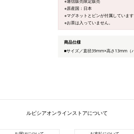
※通信販売限定販売
※原産国：日本
※マグネットとピンが付属しています
※お茶は入っていません。
商品仕様
■サイズ／直径39mm×高さ13mm（
ルピシアオンラインストアについて
お届けについて
お支払について