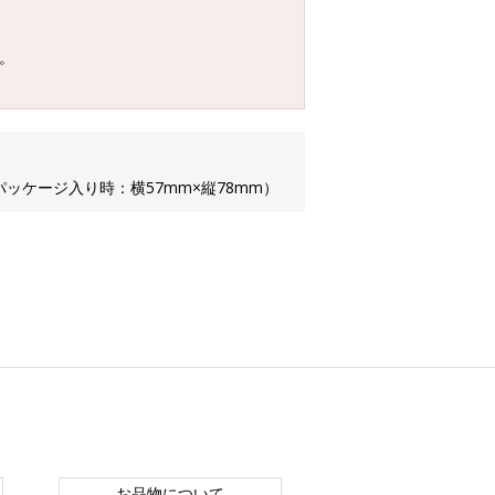
。
パッケージ入り時：横57mm×縦78mm）
お品物について