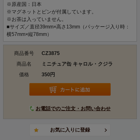
※原産国：日本
未来へつないでいきたい、地球の自然やいきものたちへの
※マグネットとピンが付属しています。
想いを背景に、動物たちの世界を楽しく描きました。
※お茶は入っていません。
大きな潮の花火を上げてクジラは喜びの歌を歌いながら旅
■サイズ／直径39mm×高さ13mm（パッケージ入り時：
をします。
横57mm×縦78mm）
商品番号
CZ3875
商品名
ミニチュア缶 キャロル・クジラ
価格
350円
お電話でのご注文・お問い合わせ