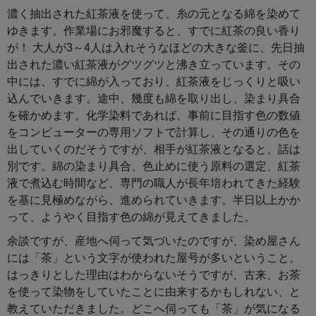
濃く抽出された紅茶液を使って、糸の元となる綿を染めて
ゆきます。作業場にお邪魔すると、すでに紅茶の良い香り
が！ 大人が3～4人は入れそうなほどの大きな釜に、先日抽
出された濃い紅茶液がグツグツと沸き立っています。その
中には、すでに綿が入っており、紅茶液をじっくりと吸い
込んでいきます。途中、幾度も綿を取り出し、染まり具合
を確かめます。化学染料であれば、事前に目指す色の数値
をコンピューターの専用ソフトで計算し、その通りの色を
出していくのだそうですが、相手が紅茶液となると、話は
別です。綿の染まり具合、色止めに使う原料の選定、紅茶
液で煮込む時間など、専門の職人が長年培われてきた経験
を基に見極めながら、進められていきます。半日以上かか
って、ようやく目指す色の綿が見えてきました。
余談ですが、産地へ伺って気づいたのですが、染め屋さん
には「茶」という文字が使われた屋号が多いということ。
はっきりとした理由はわからないそうですが、古来、お茶
を使って染物をしていたことに由来するかもしれない、と
教えていただきました。どこへ伺っても「茶」が気になる