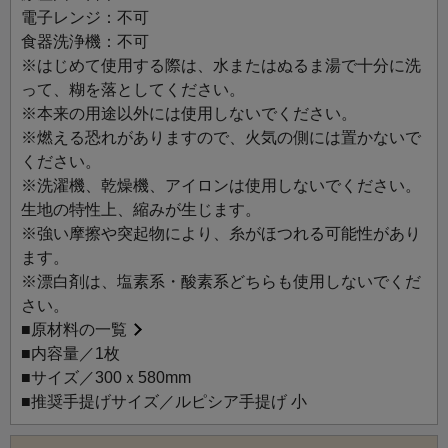
お茶まわりで使っていただくのにおすすめです。
電子レンジ：不可
大判サイズは、器などを拭くのにも便利です。
食器洗浄機：不可
お茶の葉のワンポイント刺繍も入っており、気軽な贈りも
※はじめて使用する際は、水またはぬるま湯で十分に洗
のにも。
って、糊を落としてください。
※本来の用途以外には使用しないでください。
※お手入れ方法
※燃える恐れがありますので、火気の側には置かないで
煮洗い（煮沸消毒）もしくは、台所用中性洗剤（またはふ
ください。
きん用石けん）で手洗いし、天日干しを推奨いたします。
※洗濯機、乾燥機、アイロンは使用しないでください。
生地の特性上、縮みが生じます。
※強い摩擦や突起物により、糸がほつれる可能性があり
「お茶染め かや織ふきん」ができるまで
ます。
※漂白剤は、塩素系・酸素系どちらも使用しないでくだ
さい。
■
原材料の一覧
■内容量／1枚
■サイズ／300ｘ580mm
■推奨手提げサイズ／ルピシア手提げ 小