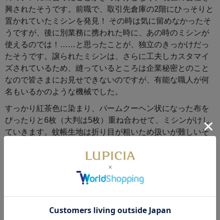
興されたそうです。前職で、取引先倉庫の2階にひっそりと
置かれていたミシンを発見！ その時は気に留めなかったそ
うですが、後に別業務に携われた時に、あの時のミシンが
使えるのでは！……と思ったことが、独立のきっかけだっ
たそうです。譲られたミシンは、さらに工夫しカスタマイ
ズされているため、縫っているところは企業秘密とのこと
なので皆さまにお見せできないのですが、有能な職人が何
名もいるかのような機械でした。
すっかり紅茶色に染まり、バームクーヘン状になった布を
ぴったりと6枚（大判は5枚）重ね合わせて、ミシンがけし
ていきます。蚊帳生地は折り目が粗いため扱いが難しいそ
うですが、重ね合わせた生地が左右に逃げようとするのを
ズレないよう正確にコントロールし、どんどん真っすぐに
縫っていきます。ふきんのフチをかがるところには、性質
の異なる2種類の糸が使われていて、ほつれにくくする工夫
がされています。
最後に裁断されたふきんが出てくるのですが、その積み重
なった様は、まるでミルフィーユ！「バームクーヘンから