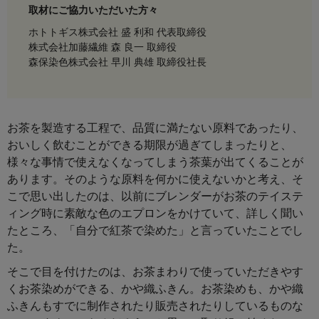
取材にご協力いただいた方々
ホトトギス株式会社 盛 利和 代表取締役
株式会社加藤繊維 森 良一 取締役
森保染色株式会社 早川 典雄 取締役社長
お茶を製造する工程で、品質に満たない原料であったり、
おいしく飲むことができる期限が過ぎてしまったりと、
様々な事情で使えなくなってしまう茶葉が出てくることが
あります。そのような原料を何かに使えないかと考え、そ
こで思い出したのは、以前にブレンダーがお茶のテイステ
ィング時に素敵な色のエプロンをかけていて、詳しく聞い
たところ、「自分で紅茶で染めた」と言っていたことでし
た。
そこで目を付けたのは、お茶まわりで使っていただきやす
くお茶染めができる、かや織ふきん。お茶染めも、かや織
ふきんもすでに制作されたり販売されたりしているものな