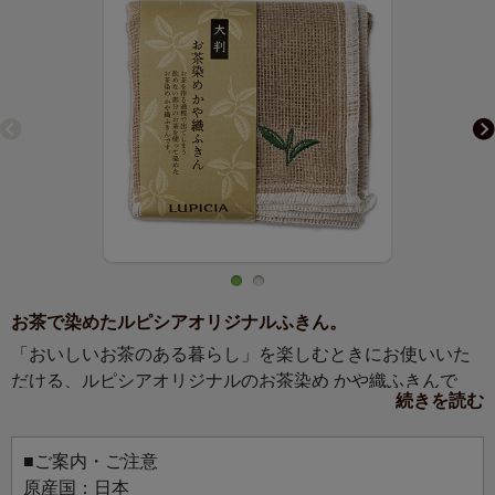
お茶で染めたルピシアオリジナルふきん。
「おいしいお茶のある暮らし」を楽しむときにお使いいた
だける、ルピシアオリジナルのお茶染め かや織ふきんで
続きを読む
す。
お茶を作る過程で出てしまう、飲めない部分のお茶を使っ
て染めています。天然原料由来の再生繊維であるレーヨン
■ご案内・ご注意
は、やさしい手触りで吸水性・放湿性に優れているため、
原産国：日本