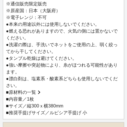
※通信販売限定販売
※原産国：日本（大阪府）
※電子レンジ：不可
●本来の用途以外には使用しないでください。
●燃える恐れがありますので、火気の側には置かないで
ください。
●洗濯の際は、手洗いでネットをご使用の上、弱く絞っ
てから干してください。
●タンブル乾燥は避けてください。
●強い摩擦や突起物により、糸がほつれる可能性があり
ます。
●漂白剤は、塩素系・酸素系どちらも使用しないでくだ
さい。
■
原材料の一覧
■内容量／1枚
■サイズ／縦300ｘ横380mm
■推奨手提げサイズ／ルピシア手提げ 小