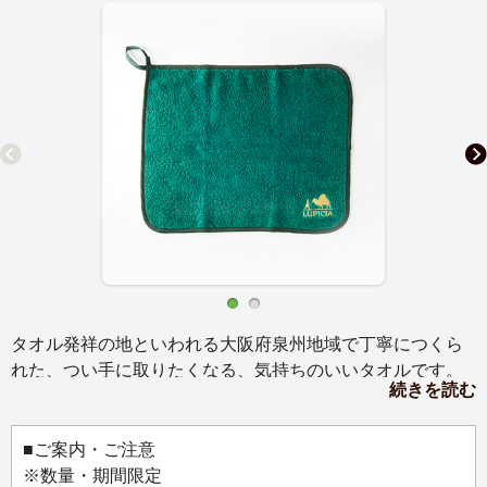
タオル発祥の地といわれる大阪府泉州地域で丁寧につくら
れた、つい手に取りたくなる、気持ちのいいタオルです。
続きを読む
最高のタオルのために糸から開発され、たっぷりとしたボ
リューム感のふんわりコットン100％。毛羽落ちしにくく、
洗ってもへたりにくい、吸水性・速乾性が抜群です。 愛ら
■ご案内・ご注意
しいらくだと王子の刺繍がポイントです。
※数量・期間限定