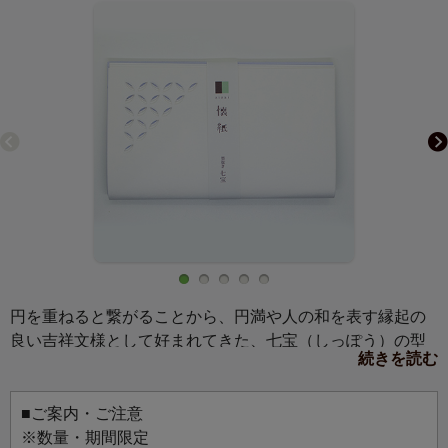
円を重ねると繋がることから、円満や人の和を表す縁起の
良い吉祥文様として好まれてきた、七宝（しっぽう）の型
続きを読む
抜き懐紙と黄色懐紙のセット。一枚ずつでも使えますが、
黄色懐紙と型抜き懐紙を重ねて使うと、七宝文様が引き立
ちます。
■ご案内・ご注意
※数量・期間限定