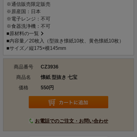
懐紙とは、字の通り「懐に入れて携帯する紙」です。着物
※通信販売限定販売
がまだ一般的な普段着だった頃までは、常に懐に入れて持
※原産国：日本
ち歩き、 現代でいうところのティッシュペーパーやハンカ
※電子レンジ：不可
チ、メモ用紙など、様々な役目を持った、生活になくては
※食器洗浄機：不可
ならない便利なものでした。現在では、茶道や和食で使う
■
原材料の一覧
伝統的なもの、といったイメージを持つ方も多いですが、
■内容量／20枚入（型抜き懐紙10枚、黄色懐紙10枚）
現代のライフスタイルでも便利に使っていただくことがで
■サイズ／縦175×横145mm
きます。
＜懐紙の使い方例＞
商品番号
CZ3936
・敷き紙として
・メモ用紙や一筆箋に
商品名
懐紙 型抜き 七宝
・心付けを渡す時に
価格
550円
・食事の時に口元を拭く
お電話でのご注文・お問い合わせ