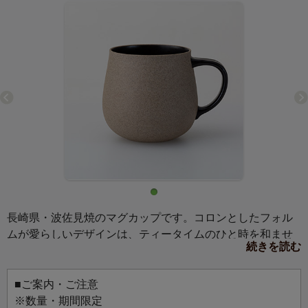
長崎県・波佐見焼のマグカップです。コロンとしたフォル
ムが愛らしいデザインは、ティータイムのひと時を和ませ
続きを読む
てくれます。内側が黄、黒と2色あり、お好きな紅茶に合わ
せて選ぶのもおすすめ。ストレートで飲まれることが多い
方は黄色、ミルクティー好きはこっくりとした色を楽しめ
■ご案内・ご注意
る黒色。紅茶好きの方へのプレゼントにもおすすめです。
※数量・期間限定