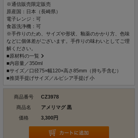
※通信販売限定販売
原産国：日本（長崎県）
電子レンジ：可
食器洗浄機：可
※手作りのため、サイズや形状、釉薬のかかり方、色味
などに個体差がございます。手作りの味わいとしてご理
解ください。
■
原材料の一覧
■内容量／350ml
■サイズ／口径75×幅120×高さ85mm（持ち手含む）
■推奨手提げサイズ／ルピシア手提げ 小
商品番号
CZ3978
商品名
アメリマグ 黒
価格
3,300円