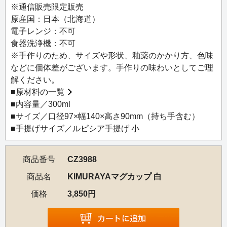
※通信販売限定販売
原産国：日本（北海道）
電子レンジ：不可
食器洗浄機：不可
※手作りのため、サイズや形状、釉薬のかかり方、色味
などに個体差がございます。手作りの味わいとしてご理
解ください。
■
原材料の一覧
■内容量／300ml
■サイズ／口径97×幅140×高さ90mm（持ち手含む）
■手提げサイズ／ルピシア手提げ 小
商品番号
CZ3988
商品名
KIMURAYAマグカップ 白
価格
3,850円