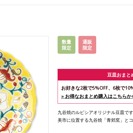
数量
通販
限定
限定
豆皿おまと
お好きな2枚で5%OFF、6枚で10%
» お得なおまとめ購入はこちらか
九谷焼のルピシアオリジナル豆皿です
美市に位置する九谷焼「青郊窯」と