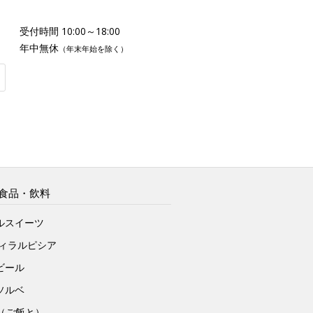
受付時間 10:00～18:00
年中無休
（年末年始を除く）
食品・飲料
ルスイーツ
ヴィラルピシア
ビール
ソルベ
to（ご飯と）