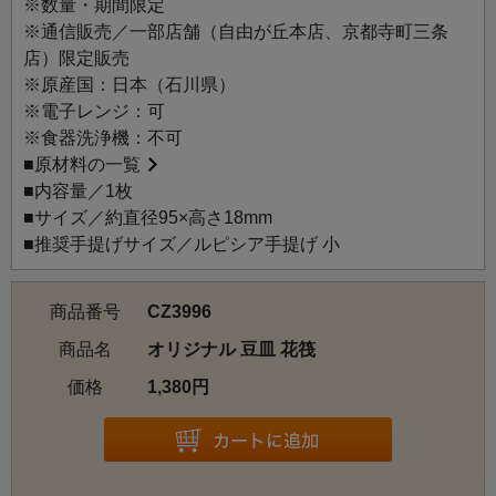
※数量・期間限定
※通信販売／一部店舗（自由が丘本店、京都寺町三条
店）限定販売
※原産国：日本（石川県）
※電子レンジ：可
※食器洗浄機：不可
■
原材料の一覧
■内容量／1枚
■サイズ／約直径95×高さ18mm
■推奨手提げサイズ／ルピシア手提げ 小
商品番号
CZ3996
商品名
オリジナル 豆皿 花筏
価格
1,380円