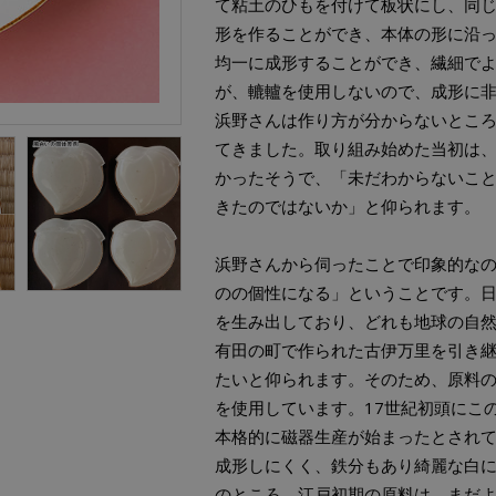
て粘土のひもを付けて板状にし、同
形を作ることができ、本体の形に沿
均一に成形することができ、繊細で
が、轆轤を使用しないので、成形に
浜野さんは作り方が分からないとこ
てきました。取り組み始めた当初は
かったそうで、「未だわからないこ
きたのではないか」と仰られます。
浜野さんから伺ったことで印象的な
のの個性になる」ということです。
を生み出しており、どれも地球の自
有田の町で作られた古伊万里を引き
たいと仰られます。そのため、原料
を使用しています。17世紀初頭にこ
本格的に磁器生産が始まったとされ
成形しにくく、鉄分もあり綺麗な白
のところ、江戸初期の原料は、まだ