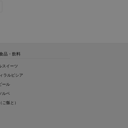
食品・飲料
ルスイーツ
ヴィラルピシア
ビール
ソルベ
to（ご飯と）