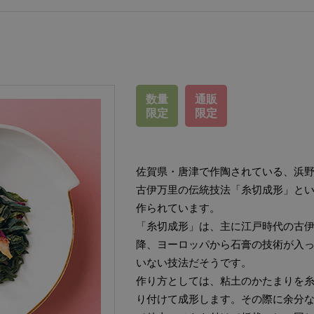
数量
通販
限定
限定
佐賀県・唐津で作陶されている、浜
古伊万里の伝統技法「糸切成形」と
作られています。
「糸切成形」は、主に江戸時代の古
降、ヨーロッパから石膏の技術が入
いない技法だそうです。
作り方としては、粘土のかたまりを
り付けて成形します。その際に余分