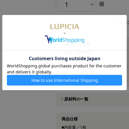
個
商品
ご案内・ご注意
※数量・期間限定
※通信販売限定販売
原産国：日本（佐賀県）
電子レンジ：不可
食器洗浄機：不可
原材料の一覧
商品仕様
■内容量／1枚