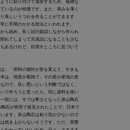
じように貼り付けて成形するため、複雑な
っているのが特徴です。また、厚みを薄く
より美しいうつわを作ることができます
非常に手間のかかる技法といわれます。
ろから始め、長く試行錯誤しながら作られ
、割れてしまって完成品になることも少な
ともあるけれど、目指すところに近づいて
のは、「原料の個性が形を変えて、やきも
日本は、地質が複雑で、その差が産地の差
然なので、良い悪いという判断ではなく、
継いで作ろうと思ったら、同じ原料を使い
の一部には、今では希少となった泉山陶石
の陶石が有田で発見されたことで、日本で
ています。泉山陶石は粘り気が少ないので
には焼き上がらないそうです。ただ、実際
よくわかっていないため、日々、さまざま