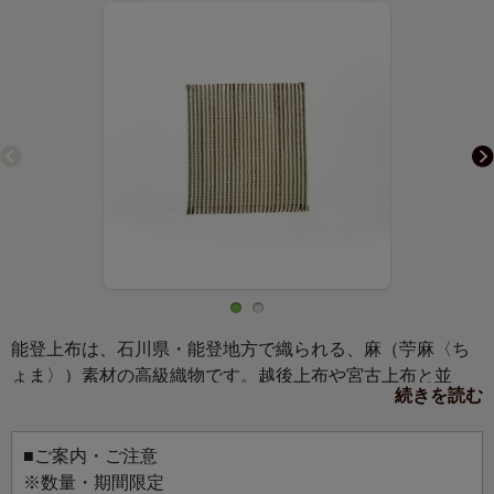
能登上布は、石川県・能登地方で織られる、麻（苧麻〈ち
ょま〉）素材の高級織物です。越後上布や宮古上布と並
続きを読む
ぶ、日本三大上布の一つとして知られています。石川県羽
咋市にある山﨑麻織物工房は、創業約130年。能登上布の伝
統技術を受け継ぐ、唯一の織元です。江戸時代から続く麻
■ご案内・ご注意
織物の技法を守りながら、手織りで仕上げるという希少な
※数量・期間限定