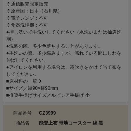
布づくりを続けています。 自然素材ならではの風合い、透
※通信販売限定販売
けるような美しさ、涼やかな肌ざわりが魅力で、夏の着物
※原産国：日本（石川県）
や小物として親しまれてきました。手間を惜しまぬものづ
※電子レンジ：不可
くりと、能登の風土を映す上質な布は、静かに私たちの暮
※食器洗浄機：不可
らしに寄り添ってくれます。
●押し洗いで手洗いしてください（水洗いまたは抽選洗
このコースターは、能登上布の帯地を使い、モダンな色柄
剤）。
と麻の素朴な手織りの味わいを、日常で楽しめるアイテム
●洗濯の際、多少色落ちすることがあります。
です。フリンジがアクセントとなり、毎日の暮らしに自然
●手洗いの際、多少縮みますが、濡れている間にしわを
となじみ、長く大切に使いたくなる一品です。
伸ばしてください。
●アイロンを利用する場合は、霧吹きをかけて当て布を
してください。
■
原材料の一覧
■サイズ／縦90×横90mm
■推奨手提げサイズ／ルピシア手提げ 小
商品番号
CZ3999
商品名
能登上布 帯地コースター 縞 黒