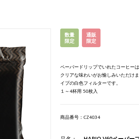
数量
通販
限定
限定
ペーパードリップでいれたコーヒー
クリアな味わいがお愉しみいただけ
イプの白色フィルターです。
１～4杯用 50枚入
商品番号：
CZ4034
品名：
HARIO V60ペーパ