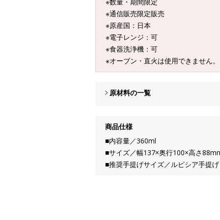
※数量・期間限定
※通信販売限定販売
※原産国：日本
※電子レンジ：可
※食器洗浄機：可
※オーブン・直火は使用できません。
原材料の一覧
商品仕様
■内容量／360ml
■サイズ／幅137×奥行100×高さ88
■推奨手提げサイズ／ルピシア手提げ