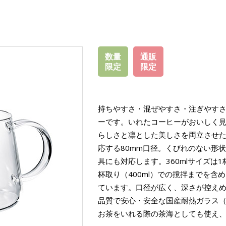
数量
通販
限定
限定
持ちやすさ・混ぜやすさ・注ぎやす
ーです。いれたコーヒーがおいしく
らしさと凛とした美しさを両立させ
応する80mm口径。くびれのない形
具にも対応します。360mlサイズは1杯
杯取り（400ml）での撹拌までを
ています。口径が広く、深さが控え
品質で安心・安全な国産耐熱ガラス（HAR
お茶をいれる際の茶海としても使え