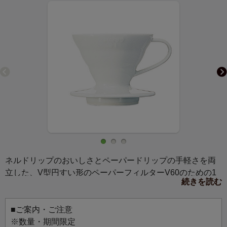
ネルドリップのおいしさとペーパードリップの手軽さを両
立した、V型円すい形のペーパーフィルターV60のための1
続きを読む
～2杯用ドリッパーです。V60は、スパイラルの空間が空気
を抜けやすくするため珈琲粉の膨らみを妨げず、粉の層が
深くできるため、注いだお湯が長く粉に触れることで豆の
■ご案内・ご注意
旨みをしっかりと抽出できます。また、大きなひとつ穴な
※数量・期間限定