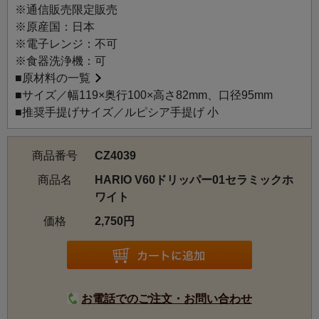
ので注湯の速度で味が変えられ、素早く注げばスッキリ
※通信販売限定販売
と、ゆっくり注げばコク深い風味になります。
※原産国：日本
※電子レンジ：不可
※食器洗浄機：可
■
原材料の一覧
■サイズ／幅119×奥行100×高さ82mm、口径95mm
■推奨手提げサイズ／ルピシア手提げ 小
商品番号
CZ4039
商品名
HARIO V60ドリッパー01セラミックホ
ワイト
価格
2,750円
お電話でのご注文・お問い合わせ