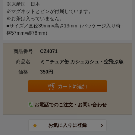
※原産国：日本
夜空に輝く無数の星々。そのなかには、見たこともない生
※マグネットとピンが付属しています。
きものが暮らしているかもしれません。
※お茶は入っていません。
見知らぬ星々の世界を想像して、空飛ぶ魚を描きました。
■サイズ／直径39mm×高さ13mm（パッケージ入り時：
横57mm×縦78mm）
商品番号
CZ4071
商品名
ミニチュア缶 カシュカシュ・空飛ぶ魚
価格
350円
お電話でのご注文・お問い合わせ