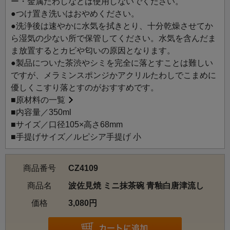
ー・金属たわしなどは使用しないでください。
●つけ置き洗いはおやめください。
●洗浄後は速やかに水気を拭きとり、十分乾燥させてか
ら湿気の少ない所で保管してください。水気を含んだま
ま放置するとカビや匂いの原因となります。
●製品についた茶渋やシミを完全に落とすことは難しい
ですが、メラミンスポンジかアクリルたわしでこまめに
優しくこすり落とすのがおすすめです。
■
原材料の一覧
■内容量／350ml
■サイズ／口径105×高さ68mm
■手提げサイズ／ルピシア手提げ 小
商品番号
CZ4109
商品名
波佐見焼 ミニ抹茶碗 青釉白唐津流し
価格
3,080円