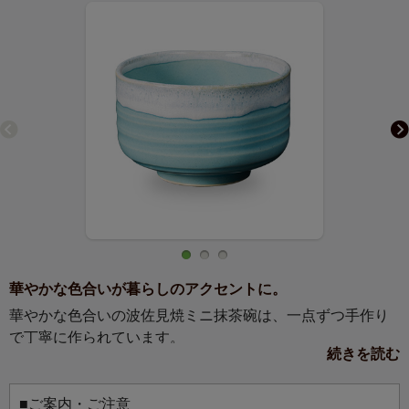
華やかな色合いが暮らしのアクセントに。
華やかな色合いの波佐見焼ミニ抹茶碗は、一点ずつ手作り
で丁寧に作られています。
続きを読む
日々の暮らしの中で気軽に抹茶を楽しんでいただけるよ
う、色はカラフルな５色。抹茶を楽しんでいただくことは
もちろん、煮物や和え物などの小鉢として、アイスクリー
■ご案内・ご注意