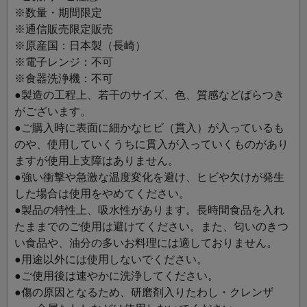
ムなどの甘味を盛り付ける器としても使いやすいサイズで
※数量・期間限定
す。 ぜひ、自由なアイデアでお使いください。
※通信販売限定販売
※原産国：日本製（長崎）
※電子レンジ：不可
※食器洗浄機：不可
●製造の工程上、若干のサイズ、色、質感などばらつき
がございます。
●ご購入時に表面に細かなヒビ（貫入）が入っているも
のや、使用していくうちに貫入が入っていくものがあり
ますが使用上支障はありません。
●強い衝撃や急激な温度変化を避け、ヒビや欠けが発生
した場合は使用をやめてください。
●製品の特性上、吸水性があります。長時間食品を入れ
たままでのご使用は避けてください。また、匂いのきつ
い食品や、油分の多いお料理には適しておりません。
●用途以外には使用しないでください。
●ご使用後は速やかに洗浄してください。
●傷の原因となるため、研磨剤入りたわし・クレンザ