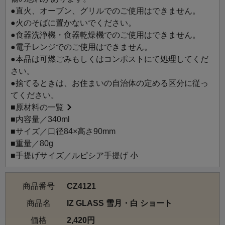
●直火、オーブン、グリルでのご使用はできません。
●火のそばに置かないでください。
●食器洗浄機・食器乾燥機でのご使用はできません。
●電子レンジでのご使用はできません。
●本品は可燃ごみもしくはコンポストにて処理してくだ
さい。
●捨てるときは、お住まいの自治体の定める区分に従っ
てください。
■
原材料の一覧
■内容量／340ml
■サイズ／口径84×高さ90mm
■重量／80g
■手提げサイズ／ルピシア手提げ 小
商品番号
CZ4121
商品名
IZ GLASS 雪月・白 ショート
価格
2,420円