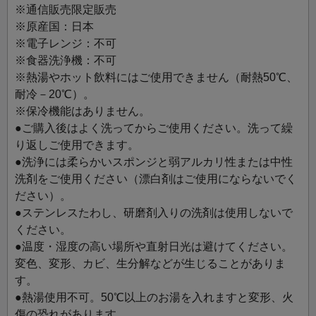
デザインには、会津が誇る会津塗りの技術が生かされてお
※通信販売限定販売
り、伝統的なものづくりの中に現代的な技術を融合させ
※原産国：日本
た、スマートでサステナブルなグラスです。非常に軽いた
※電子レンジ：不可
め、お子様やご高齢の方、またアウトドアでのお食事の際
※食器洗浄機：不可
にもおすすめです。
※熱湯やホット飲料にはご使用できません（耐熱50℃、
耐冷－20℃）。
※保冷機能はありません。
●ご購入後はよく洗ってからご使用ください。洗って繰
り返しご使用できます。
●洗浄には柔らかいスポンジと弱アルカリ性または中性
洗剤をご使用ください（漂白剤はご使用にならないでく
ださい）。
●ステンレスたわし、研磨剤入りの洗剤は使用しないで
ください。
●温度・湿度の高い場所や直射日光は避けてください。
変色、変形、カビ、生分解などが生じることがありま
す。
●熱湯使用不可。50℃以上のお湯を入れますと変形、火
傷の恐れがあります。