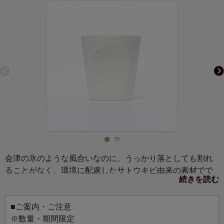
会津の氷のような風合いなのに、うっかり落としても割れ
ることがなく、環境に配慮したサトウキビ由来の素材でで
続きを読む
きたグラス、IZ GLASS（アイヅグラス）です。会津の自然
を感じる美しさを持ちつつ、軽くて丈夫で、倒れにくい。
冷たいドリンクやビールはもちろん、フラッペのカップな
■ご案内・ご注意
どにも。
※数量・期間限定