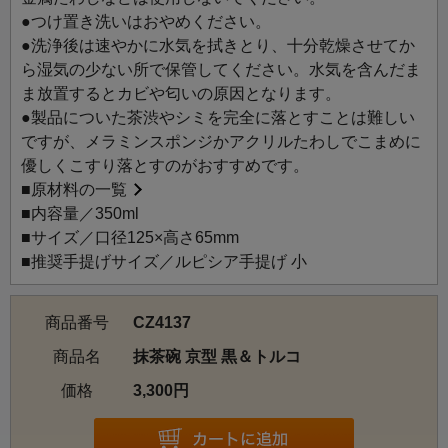
●つけ置き洗いはおやめください。
●洗浄後は速やかに水気を拭きとり、十分乾燥させてか
ら湿気の少ない所で保管してください。水気を含んだま
ま放置するとカビや匂いの原因となります。
●製品についた茶渋やシミを完全に落とすことは難しい
ですが、メラミンスポンジかアクリルたわしでこまめに
優しくこすり落とすのがおすすめです。
■
原材料の一覧
■内容量／350ml
■サイズ／口径125×高さ65mm
■推奨手提げサイズ／ルピシア手提げ 小
商品番号
CZ4137
商品名
抹茶碗 京型 黒＆トルコ
価格
3,300円