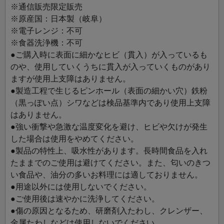
※通信販売限定販売
※原産国：日本製（岐阜）
※電子レンジ：不可
※食器洗浄機：不可
●ご購入時に表面に細かなヒビ（貫入）が入っているも
のや、使用していくうちに貫入が入っていくものがあり
ますが使用上支障はありません。
●製造工程で生じるピンホール（表面の細かい穴）鉄粉
（黒っぽい点）シワなどは検品基準内であり使用上支障
はありません。
●強い衝撃や急激な温度変化を避け、ヒビや欠けが発生
した場合は使用をやめてください。
●製品の特性上、吸水性があります。長時間食品を入れ
たままでのご使用は避けてください。また、匂いのきつ
い食品や、油分の多いお料理には適しておりません。
●用途以外には使用しないでください。
●ご使用後は速やかに洗浄してください。
●傷の原因となるため、研磨剤入たわし、クレンザー、
金属たわしなどは使用しないでください。