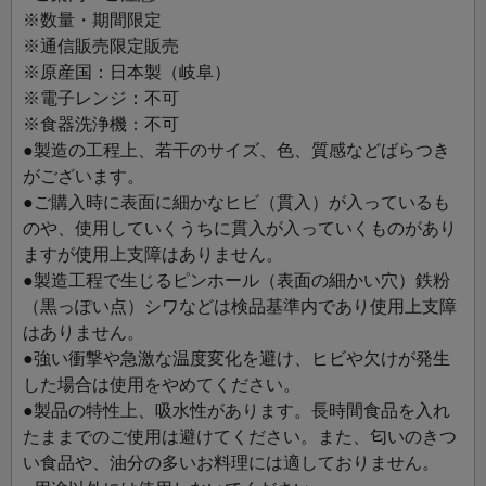
茶を楽しんでいただけるよう、ルピシアオリジナルカラー
※数量・期間限定
のオレンジを含む、カラフルな５色。抹茶を楽しんでいた
※通信販売限定販売
だくことはもちろん、煮物や和え物などの小鉢として、ア
※原産国：日本製（岐阜）
イスクリームなどの甘味を盛り付ける器としても使いやす
※電子レンジ：不可
いサイズです。 ぜひ、自由なアイデアでお使いください。
※食器洗浄機：不可
●製造の工程上、若干のサイズ、色、質感などばらつき
がございます。
●ご購入時に表面に細かなヒビ（貫入）が入っているも
のや、使用していくうちに貫入が入っていくものがあり
ますが使用上支障はありません。
●製造工程で生じるピンホール（表面の細かい穴）鉄粉
（黒っぽい点）シワなどは検品基準内であり使用上支障
はありません。
●強い衝撃や急激な温度変化を避け、ヒビや欠けが発生
した場合は使用をやめてください。
●製品の特性上、吸水性があります。長時間食品を入れ
たままでのご使用は避けてください。また、匂いのきつ
い食品や、油分の多いお料理には適しておりません。