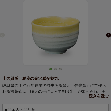
土の質感、釉薬の光沢感が魅力。
岐阜県の明治28年創業の歴史ある窯元「伸光窯」にて作ら
れる抹茶碗は、職人の手によって削り出しが加えられ、美
続きを読む
しい釉薬が施されています。土の質感、釉薬の光沢感や鮮
やかさを追求し、日々窯と向き合われています。
愛らしい色合いの抹茶碗は、日々の暮らしの中で気軽に抹
■ご案内・ご注意