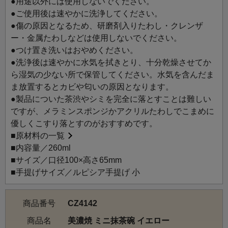
●用途以外には使用しないでください。
●ご使用後は速やかに洗浄してください。
●傷の原因となるため、研磨剤入りたわし・クレンザ
ー・金属たわしなどは使用しないでください。
●つけ置き洗いはおやめください。
●洗浄後は速やかに水気を拭きとり、十分乾燥させてか
ら湿気の少ない所で保管してください。水気を含んだま
ま放置するとカビや匂いの原因となります。
●製品についた茶渋やシミを完全に落とすことは難しい
ですが、メラミンスポンジかアクリルたわしでこまめに
優しくこすり落とすのがおすすめです。
■
原材料の一覧
■内容量／260ml
■サイズ／口径100×高さ65mm
■手提げサイズ／ルピシア手提げ 小
商品番号
CZ4142
商品名
美濃焼 ミニ抹茶碗 イエロー