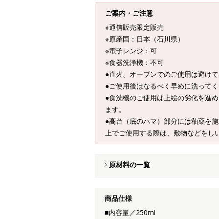
ご案内・ご注意
※通信販売限定販売
※原産国：日本（石川県）
※電子レンジ：可
※食器洗浄機：不可
●直火、オーブンでのご使用は避け
●ご使用後はなるべく早めに洗って
●食洗機のご使用は上絵の劣化を進
ます。
●高台（底のハマ）部分には釉薬を
上でご使用する際は、敷物などをし
原材料の一覧
商品仕様
■内容量／250ml