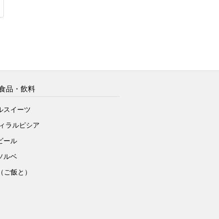
食品・飲料
ルスイーツ
ヴィラルピシア
ビール
ソルベ
to（ご飯と）