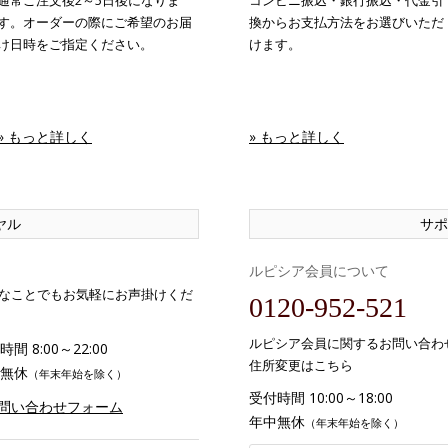
通常ご注文後2～5日後になりま
コンビニ振込・銀行振込・代金引
す。オーダーの際にご希望のお届
換からお支払方法をお選びいただ
け日時をご指定ください。
けます。
» もっと詳しく
» もっと詳しく
ヤル
サポ
ルピシア会員について
なことでもお気軽にお声掛けくだ
0120-952-521
ルピシア会員に関するお問い合わ
間 8:00～22:00
住所変更はこちら
無休
（年末年始を除く）
受付時間 10:00～18:00
お問い合わせフォーム
年中無休
（年末年始を除く）