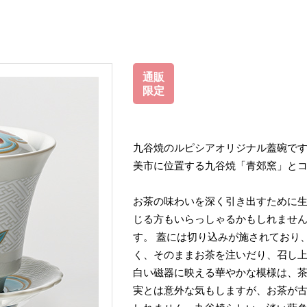
通販
限定
九谷焼のルピシアオリジナル蓋碗です
美市に位置する九谷焼「青郊窯」と
お茶の味わいを深く引き出すために生
じる方もいらっしゃるかもしれませ
す。 蓋には切り込みが施されており
く、そのままお茶を注いだり、召し
白い磁器に映える華やかな模様は、
実とは意外な気もしますが、お茶が