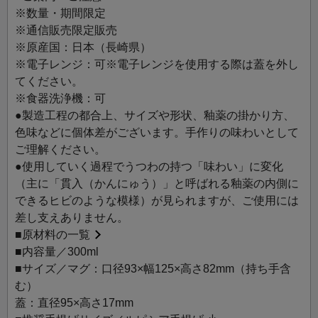
楽しむこともできます。
※数量・期間限定
お気に入りの色を選んでいただいたり、ご家族で色違いで
※通信販売限定販売
使っていただくなど、お茶の時間に彩りを添えるマグカッ
※原産国：日本（長崎県）
プです。
※電子レンジ：可※電子レンジを使用する際は蓋を外し
また、お気に入りのお茶とご一緒に、大切な方への贈りも
てください。
のにもおすすめです。
※食器洗浄機：可
●製造工程の都合上、サイズや形状、釉薬の掛かり方、
色味などに個体差がございます。手作りの味わいとして
ご理解ください。
●使用していく過程でうつわの持つ「味わい」に変化
（主に「貫入（かんにゅう）」と呼ばれる釉薬の内側に
できるヒビのような模様）が見られますが、ご使用には
差し支えありません。
■
原材料の一覧
■内容量／300ml
■サイズ／マグ：口径93×幅125×高さ82mm（持ち手含
む）
蓋：直径95×高さ17mm