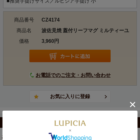
■推奨手提げサイズ／ルピシア手提げ 小
商品番号
CZ4174
商品名
波佐見焼 蓋付リーフマグ ミルティーユ
価格
3,960円
お電話でのご注文・お問い合わせ
カテゴリから選ぶ
お茶