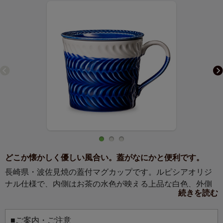
どこか懐かしく優しい風合い。蓋がなにかと便利です。
長崎県・波佐見焼の蓋付マグカップです。ルピシアオリジ
ナル仕様で、内側はお茶の水色が映える上品な白色、外側
続きを読む
はカラフルな色で仕上げました。蓋付なのでお茶をいれる
時にもしっかりと蒸らすことができ、蓋はティーバッグト
レイにもなります。またスイーツをのせて、菓子皿として
■ご案内・ご注意