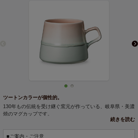
ツートンカラーが個性的。
130年もの伝統を受け継ぐ窯元が作っている、岐阜県・美濃
焼のマグカップです。
続きを読む
やわらかでまばゆい色合いは、パリのお菓子屋の店先に並
ぶ色とりどりのマカロンや、ケーキの上できらめくジュレ
をイメージしています。
■ご案内・ご注意