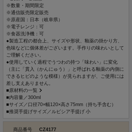
3種類の釉薬が溶け合うことで、それぞれがニュアンス豊か
※数量・期間限定
な表情を見せる「窯変（ようへん）」を生み出す、職人技
※通信販売限定販売
の賜物です。
※原産国：日本（岐阜県）
また、台形の形状は、香りをとどめて集中させやすく、上
※電子レンジ：可
部がすぼまっているため一気に届きます。香りが逃げにく
※食器洗浄機：可
く「香気が凝縮された空間」ができるイメージです。
●製造工程の都合上、サイズや形状、釉薬の掛かり方、
ぜひお気に入りのお茶で、香りもお楽しみください。大切
色味などに個体差がございます。手作りの味わいとして
な方への贈りものにもおすすめです。
ご理解ください。
●使用していく過程でうつわの持つ「味わい」に変化
※窯変とは、陶磁器を焼く際に炎の性質や釉（うわぐす
（主に「貫入（かんにゅう）」と呼ばれる釉薬の内側に
り）の含有物質などにより、予期しない釉色の変化が現れ
できるヒビのような模様）が見られますが、ご使用には
ること。
差し支えありません。
■
原材料の一覧
■内容量／300ml
■サイズ／口径70×幅120×高さ75mm（持ち手含む）
■推奨手提げサイズ／ルピシア手提げ 小
商品番号
CZ4177