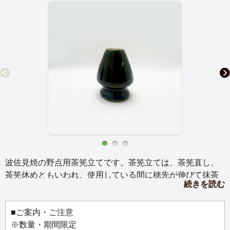
波佐見焼の野点用茶筅立てです。茶筅立ては、茶筅直し、
茶筅休めともいわれ、使用している間に穂先が伸びて抹茶
続きを読む
を点てにくくなる茶筅を、長持ちさせる道具です。まっす
ぐに伸びようとする竹の性質を利用した茶筅立ては、茶筅
の穂先の形状を保ちながら、風通し良く保管し、使用後の
■ご案内・ご注意
茶筅の傷みを少なくし長持ちさせます。
※数量・期間限定