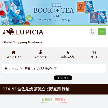
Global Shipping Guidance
>
ホーム
茶器・オリジナルグッズ
CZ4193 波佐見焼 茶筅立て野点用 緑釉
数量限定
通販限定