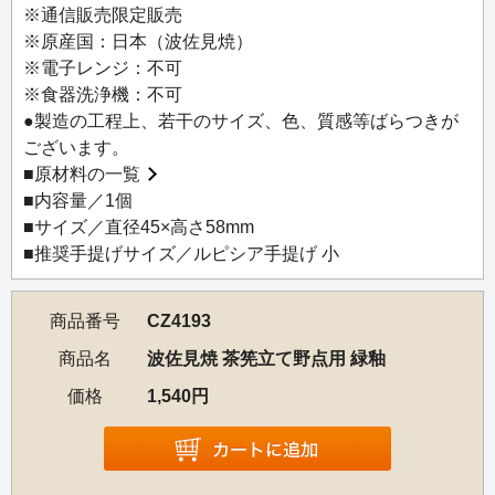
こちらは野点用（ミニサイズ）の茶筅立てです。通常サイ
※通信販売限定販売
ズは、CZ4185／4186／4187／4189／4190 波佐見焼 茶筅
※原産国：日本（波佐見焼）
立てをお求めください。
※電子レンジ：不可
※食器洗浄機：不可
【使用方法】
●製造の工程上、若干のサイズ、色、質感等ばらつきが
使用後の茶筅を水洗いした後、茶筅立てにふせて充分に乾
ございます。
燥させ、風通しの良い涼しい場所で保管してください。
■
原材料の一覧
■内容量／1個
■サイズ／直径45×高さ58mm
■推奨手提げサイズ／ルピシア手提げ 小
商品番号
CZ4193
商品名
波佐見焼 茶筅立て野点用 緑釉
価格
1,540円