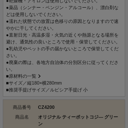
●乾燥機・アイロンは使用しないでください。
●薬品（シンナー・ベンジン・アルコール）、漂白剤な
どは使用しないでください。
●濡れた状態での放置は色移りの原因となりますので速
やかに干してください。
●直射日光・高温多湿・火気の近くや熱源となる場所を
避け、通気性の良いところで使用・保管してください。
●乳幼児やペットの手の届かないところで保管してくだ
さい。
●廃棄の際は、各地方自治体の分別区分に従ってくださ
い。
■
原材料の一覧
■サイズ／縦180×横280mm
■推奨手提げサイズ／ルピシア手提げ 小
商品番号
CZ4200
商品名
オリジナル ティーポットコジ― グリー
ン