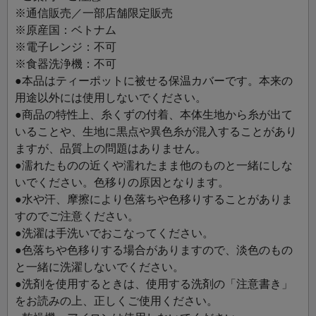
方への贈りものとしても喜ばれる、日常をさりげなく上質
※通信販売／一部店舗限定販売
にしてくれるアイテムです。
※原産国：ベトナム
※電子レンジ：不可
※食器洗浄機：不可
●本品はティーポットに被せる保温カバーです。本来の
用途以外には使用しないでください。
●商品の特性上、糸くずの付着、本体生地から糸が出て
いることや、生地に黒点や異色糸が混入することがあり
ますが、品質上の問題はありません。
●濡れたものの近くや濡れたまま他のものと一緒にしな
いでください。色移りの原因となります。
●水や汗、摩擦により色落ちや色移りすることがありま
すのでご注意ください。
●洗濯は手洗いでおこなってください。
●色落ちや色移りする場合がありますので、淡色のもの
と一緒に洗濯しないでください。
●洗剤を使用するときは、使用する洗剤の「注意書き」
をお読みの上、正しくご使用ください。