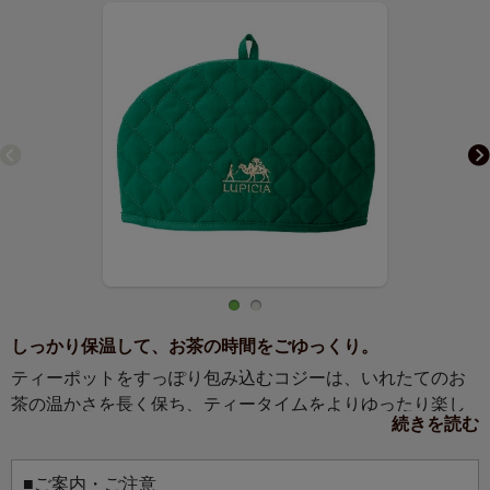
しっかり保温して、お茶の時間をごゆっくり。
ティーポットをすっぽり包み込むコジーは、いれたてのお
茶の温かさを長く保ち、ティータイムをよりゆったり楽し
続きを読む
ませてくれるアイテムです。表側は落ち着いたグリーン、
ちらりと見える内側は鮮やかなオレンジで、インテリアに
も馴染みやすく、合わせる茶器も選びません。お茶好きな
■ご案内・ご注意