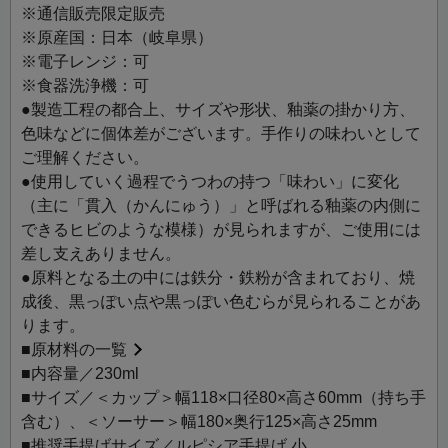
とご一緒に、大切な方への贈りものにもおすすめです。
※通信販売限定販売
※原産国：日本（岐阜県）
※電子レンジ：可
※食器洗浄機：可
●製造工程の都合上、サイズや形状、釉薬の掛かり方、
色味などに個体差がございます。手作りの味わいとして
ご理解ください。
●使用していく過程でうつわの持つ「味わい」に変化
（主に「貫入（かんにゅう）」と呼ばれる釉薬の内側に
できるヒビのような模様）が見られますが、ご使用には
差し支えありません。
●原料となる土の中には鉄分・鉄粉が含まれており、焼
成後、黒っぽい点や黒っぽい色むらが見られることがあ
ります。
■
原材料の一覧
■内容量／230ml
■サイズ／＜カップ＞幅118×口径80×高さ60mm（持ち手
含む）、＜ソーサー＞幅180×奥行125×高さ25mm
■推奨手提げサイズ／ルピシア手提げ 小