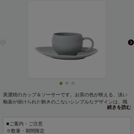
美濃焼のカップ＆ソーサーです。お茶の色が映える、淡い
釉薬が掛けられた飽きのこないシンプルなデザインは、職
続きを読む
人による繊細な手仕事で生み出されています。オーバル型
のソーサーには、お茶に合わせたスイーツを添えて楽しむ
こともでき、CZ4233／4234／4235 美濃焼 ティーポット
■ご案内・ご注意
600mlやCZ4236／4237／4238 美濃焼 ティーポット 330ml
※数量・期間限定