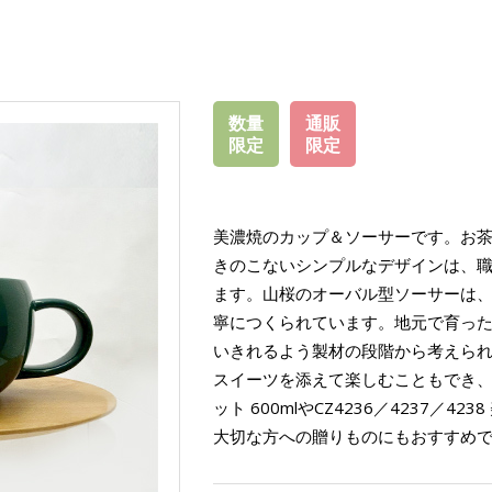
数量
通販
限定
限定
美濃焼のカップ＆ソーサーです。お
きのこないシンプルなデザインは、
ます。山桜のオーバル型ソーサーは
寧につくられています。地元で育っ
いきれるよう製材の段階から考えら
スイーツを添えて楽しむこともでき、CZ4
ット 600mlやCZ4236／4237／42
大切な方への贈りものにもおすすめ