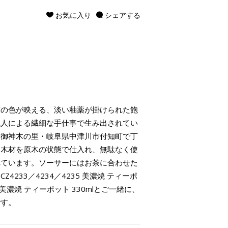
お気に入り
シェアする
茶の色が映える、淡い釉薬が掛けられた飽
職人による繊細な手仕事で生み出されてい
、御神木の里・岐阜県中津川市付知町で丁
た木材を原木の状態で仕入れ、無駄なく使
れています。ソーサーにはお茶に合わせた
233／4234／4235 美濃焼 ティーポ
38 美濃焼 ティーポット 330mlとご一緒に、
です。