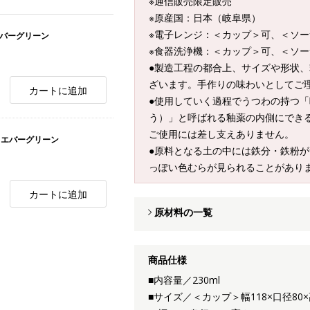
※通信販売限定販売
※原産国：日本（岐阜県）
※電子レンジ：＜カップ＞可、＜ソ
エバーグリーン
※食器洗浄機：＜カップ＞可、＜ソ
●製造工程の都合上、サイズや形状
ざいます。手作りの味わいとしてご
カートに追加
●使用していく過程でうつわの持つ
う）」と呼ばれる釉薬の内側にでき
ご使用には差し支えありません。
ml エバーグリーン
●原料となる土の中には鉄分・鉄粉
っぽい色むらが見られることがあり
カートに追加
原材料の一覧
商品仕様
■内容量／230ml
■サイズ／＜カップ＞幅118×口径8