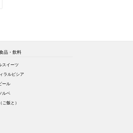
食品・飲料
ルスイーツ
ヴィラルピシア
ビール
ソルベ
to（ご飯と）