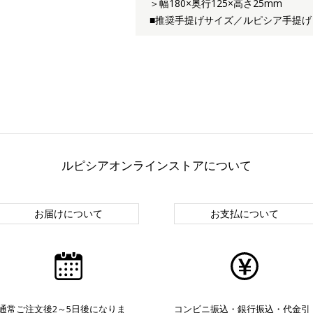
＞幅180×奥行125×高さ25mm
■推奨手提げサイズ／ルピシア手提げ
ルピシアオンラインストアについて
お届けについて
お支払について
通常ご注文後2～5日後になりま
コンビニ振込・銀行振込・代金引