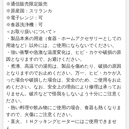
用いただける高品質なテーブルウェアシリーズです。ファ
※通信販売限定販売
インポーセリン（白色硬質磁器）の持つ気品のある美しい
※原産国：スリランカ
白さが際立ち、お茶の水色が映えます。
※電子レンジ：可
※食器洗浄機：可
＜お取り扱いについて＞
・製品本来の用途（食器・ホームアクセサリーとしての
用途など）以外には、ご使用にならないでください。
・強い衝撃や急激な温度変化は、ヒビ・カケや破損の原
因となりますので、お避けください。
・煮沸、高温での湯煎は、製品を傷めたり、破損の原因
となりますのでお止めください。万一、ヒビ・カケが入
った場合や破損した場合は、安全のため、ご使用をお止
めください。なお、安全上の理由により修理は承ってお
りません。破片などで怪我をしないよう十分にご注意く
ださい。
・熱い料理や飲み物にご使用の場合、食器も熱くなりま
すので、火傷にご注意ください。
・直火、ＩＨクッキングヒーターにはご使用できませ
ん。