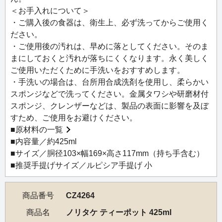
＜お手入れについて＞
・ご購入後の食器は、衛生上、必ず洗ってからご使用く
ださい。
・ご使用後の汚れは、早めに落としてください。そのま
まにしておくと汚れが落ちにくくなります。永く美しく
ご使用いただくために手洗いをおすすめします。
・手洗いの場合は、台所用合成洗剤を使用し、柔らかい
スポンジなどで洗ってください。金属タワシや研磨材付
スポンジ、クレンザーなどは、製品の表面に影響を及ぼ
すため、ご使用をお避けください。
■
原材料の一覧
■内容量／約425ml
■サイズ／胴径103×幅169×高さ117mm（持ち手含む）
■推奨手提げサイズ／ルピシア手提げ 小
商品番号
CZ4264
商品名
ノリタケ ティーポット 425ml