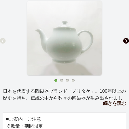
日本を代表する陶磁器ブランド「ノリタケ」。100年以上の
歴史を持ち、伝統の中から数々の陶磁器が生み出されまし
続きを読む
た。
その中から、ホテルやレストランで使われるシンプルでク
ラシックなデザインをご紹介します。白く美しいシェイプ
■ご案内・ご注意
は、どのような空間にも溶け込みオールマイティーにご使
※数量・期間限定