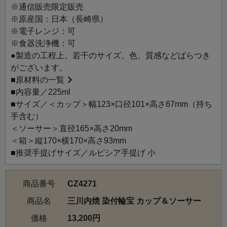
うつわに適しています。
※通信販売限定販売
縁起の良い文様は全て手描きで、丁寧に描かれています。
※原産国：日本（長崎県）
輪宝は密教の仏具の一つで、元は車輪の形をした武器であ
※電子レンジ：可
るともいわれます。古代インドの伝説の王“転輪聖王（てん
※食器洗浄機：可
りんじょうおう）”の持つ七宝の一つで、 行く手にある障害
●製造の工程上、若干のサイズ、色、質感などばらつき
物を除き、全て思い通りに事が成就するということを意味
がございます。
するともいわれます。
■
原材料の一覧
■内容量／225ml
シンプルな白磁に手描きされた繊細な文様が映え、お茶の
■サイズ／＜カップ＞幅123×口径101×高さ67mm（持ち
色を引き立てます。
手含む）
おめでたい文様のうつわは、暮らしの中に潤いを与えま
＜ソーサー＞直径165×高さ20mm
す。
＜箱＞縦170×横170×高さ93mm
■推奨手提げサイズ／ルピシア手提げ 小
商品番号
CZ4271
商品名
三川内焼 染付輪宝 カップ＆ソーサー
価格
13,200円