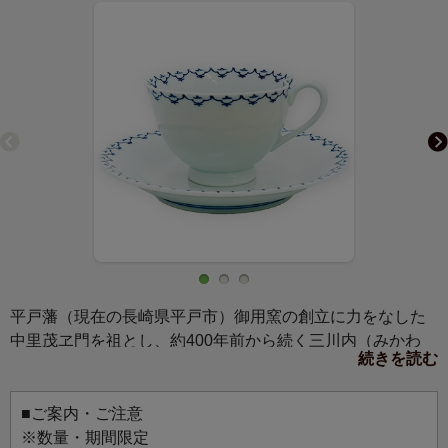
平戸藩（現在の長崎県平戸市）御用窯の創立に力をなした
中里茂ヱ門を祖とし、約400年前から続く三川内（みかわ
続きを読む
ち）焼の窯元、嘉久正窯（かくしょうがま）で作られたカ
ップ＆ソーサーです。
■ご案内・ご注意
三川内焼は薄づくりで、口当たりが良いため、お茶を飲む
※数量・期間限定