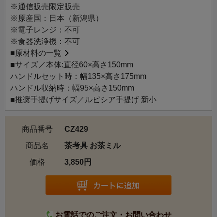
います。さびにくく衛生的なステンレスを使用しているた
※通信販売限定販売
め、永く安心してお使いいただけます。
※原産国：日本（新潟県）
茶葉が見える透明なお茶ミルです。煎茶、ほうじ茶、紅茶
※電子レンジ：不可
などの茶葉を粉末にすることが出来ます。
※食器洗浄機：不可
セラミック刃は回転時でも熱を持ちにくく、金属臭もない
■
原材料の一覧
ためお茶の風味を損ないません。摩耗もしにくいので使い
■サイズ／本体:直径60×高さ150mm
始めの挽き味が持続します。挽き方は粗挽きから細挽きま
ハンドルセット時：幅135×高さ175mm
で無段階調整になっており、ネジを回すだけなので簡単に
ハンドル収納時：幅95×高さ150mm
調整できます。お茶ラテや、カップケーキに加えてみた
■推奨手提げサイズ／ルピシア手提げ 新小
り、抹茶塩などお料理に添えてみたりと、ただ飲むだけで
なく様々な使い方ができるのがお茶ミルの素敵なポイント
商品番号
CZ429
です。
お茶を楽しむために考えた道具、「茶考具」。ほっと一息
商品名
茶考具 お茶ミル
つきたい、気軽にいれたい、永く使い続けたい、あなたの
価格
3,850円
心地よい時間に「茶考具」がそっと寄り添います。
お電話でのご注文・お問い合わせ