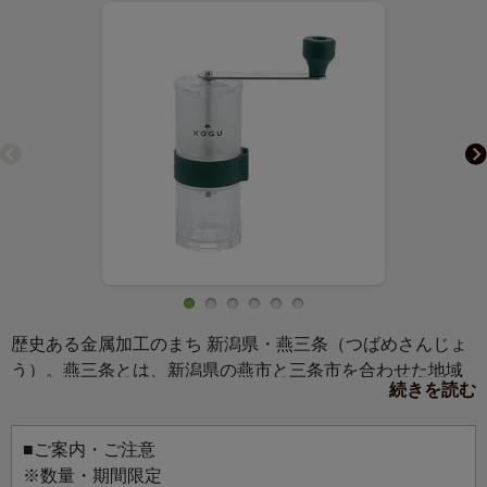
歴史ある金属加工のまち 新潟県・燕三条（つばめさんじょ
う）。燕三条とは、新潟県の燕市と三条市を合わせた地域
続きを読む
の名称で、日本有数の金属加工産業の集積地として世界的
に有名です。
約400年引き継がれてきた技術で、素材を見極め、切断、成
■ご案内・ご注意
形、溶接、磨きなど、職人さんが細部まで丁寧に仕上げて
※数量・期間限定