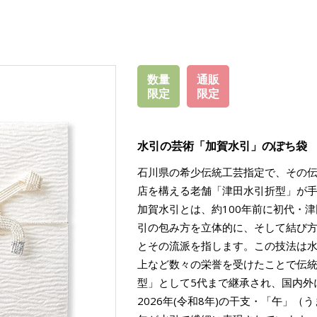
数量
通販
限定
限定
水引の芸術「加賀水引」のぽち袋
石川県の希少伝統工芸指定で、その
店を構える老舗「津田水引折型」が
加賀水引とは、約100年前に初代・
引の包み方を立体的に、そして結び
とその流派を指します。この技法は
上など数々の栄誉を受けたことで伝
型」として5代まで継承され、国内外
2026年(令和8年)の干支・「午」