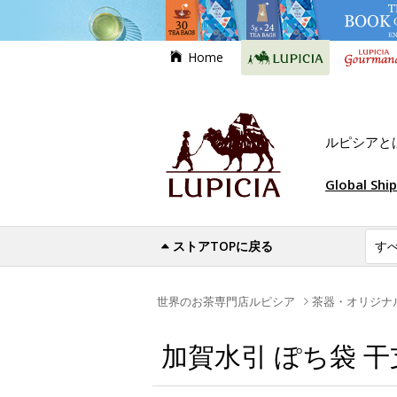
Home
ルピシアと
Global Shi
ストアTOPに戻る
世界のお茶専門店ルピシア
茶器・オリジナ
加賀水引 ぽち袋 