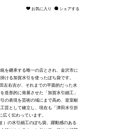
お気に入り
シェアする
伝統を継承する唯一の店とされ、金沢市に
手掛ける加賀水引を使ったぽち袋です。
津田左右吉が、それまでの平面的だった水
方を造形的に発展させた「加賀水引細工」
水引の表現を芸術の域にまで高め、皇室献
統工芸として確立し、現在も「津田水引折
に広く伝わっています。
（うま）の水引細工のぽち袋。躍動感のある