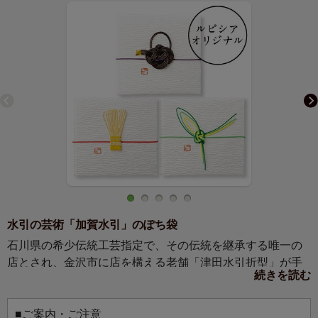
水引の芸術「加賀水引」のぽち袋
石川県の希少伝統工芸指定で、その伝統を継承する唯一の
店とされ、金沢市に店を構える老舗「津田水引折型」が手
続きを読む
掛ける加賀水引を使ったぽち袋です。
加賀水引とは、約100年前に初代・津田左右吉が、それまで
の平面的だった水引の包み方を立体的に、そして結び方を
■ご案内・ご注意