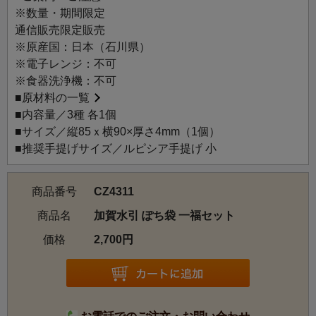
造形的に発展させた「加賀水引細工」とその流派を指しま
※数量・期間限定
す。この技法は水引の表現を芸術の域にまで高め、皇室献
通信販売限定販売
上など数々の栄誉を受けたことで伝統工芸として確立し、
※原産国：日本（石川県）
現在も「津田水引折型」として5代まで継承され、国内外に
※電子レンジ：不可
広く伝わっています。
※食器洗浄機：不可
ルピシアデザイナーオリジナルデザインの茶の葉やお茶道
■
原材料の一覧
具のモチーフが、一本の細い水引から表現されているとは
■内容量／3種 各1個
思えない立体感で繊細に表現されています。小銭はもちろ
■サイズ／縦85ｘ横90×厚さ4mm（1個）
ん、お札は二つ折りの状態で中に入れることができます。
■推奨手提げサイズ／ルピシア手提げ 小
【セット内容】
商品番号
CZ4311
・急須
・茶筅
商品名
加賀水引 ぽち袋 一福セット
・茶の葉
価格
2,700円