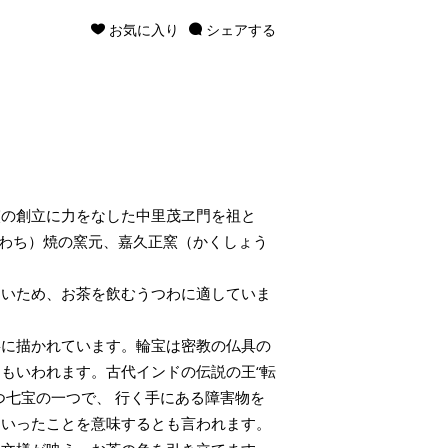
お気に入り
シェアする
窯の創立に力をなした中里茂ヱ門を祖と
かわち）焼の窯元、嘉久正窯（かくしょう
良いため、お茶を飲むうつわに適していま
寧に描かれています。輪宝は密教の仏具の
もいわれます。古代インドの伝説の王“転
つ七宝の一つで、 行く手にある障害物を
といったことを意味するとも言われます。