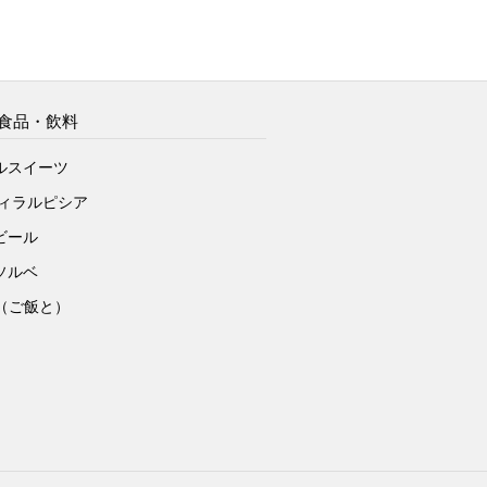
食品・飲料
ルスイーツ
ヴィラルピシア
ビール
ソルベ
to（ご飯と）