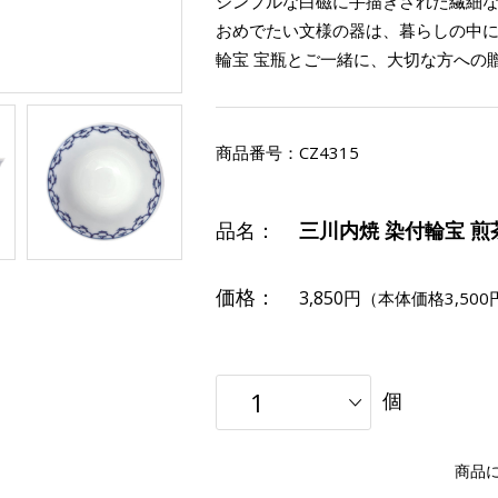
シンプルな白磁に手描きされた繊細
おめでたい文様の器は、暮らしの中に潤
輪宝 宝瓶とご一緒に、大切な方への
商品番号：
CZ4315
品名：
三川内焼 染付輪宝 煎
価格：
3,850円
（本体価格3,500
個
商品