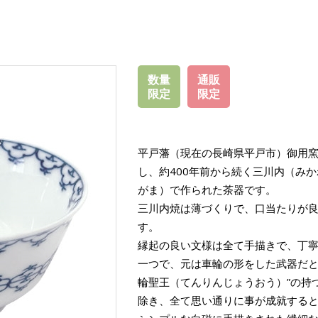
数量
通販
限定
限定
平戸藩（現在の長崎県平戸市）御用
し、約400年前から続く三川内（み
がま）で作られた茶器です。
三川内焼は薄づくりで、口当たりが
す。
縁起の良い文様は全て手描きで、丁
一つで、元は車輪の形をした武器だと
輪聖王（てんりんじょうおう）”の持
除き、全て思い通りに事が成就する