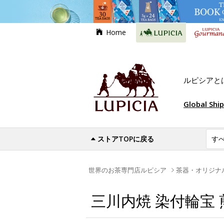
Home
ルピシアと
Global Shi
ストアTOPに戻る
世界のお茶専門店ルピシア
茶器・オリジナ
三川内焼 染付輪宝