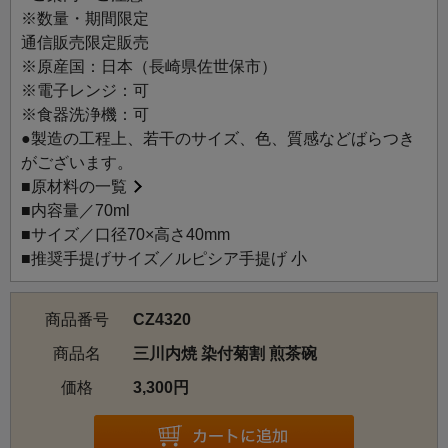
うつわに適しています。
※数量・期間限定
縁起の良い文様は全て手描きで、丁寧に描かれています。
通信販売限定販売
菊割は、不老長寿や無病息災などの吉祥的な意味を持つ縁
※原産国：日本（長崎県佐世保市）
起の良い文様として知られています。シンプルな白磁に手
※電子レンジ：可
描きされた繊細なラインが映え、お茶の色を引き立てま
※食器洗浄機：可
す。
●製造の工程上、若干のサイズ、色、質感などばらつき
おめでたい文様の器は、暮らしの中に潤いを与えます。
がございます。
CZ4319 三川内焼 染付菊割 宝瓶とご一緒に、大切な方への
■
原材料の一覧
贈りものにもおすすめです。
■内容量／70ml
■サイズ／口径70×高さ40mm
■推奨手提げサイズ／ルピシア手提げ 小
商品番号
CZ4320
商品名
三川内焼 染付菊割 煎茶碗
価格
3,300円