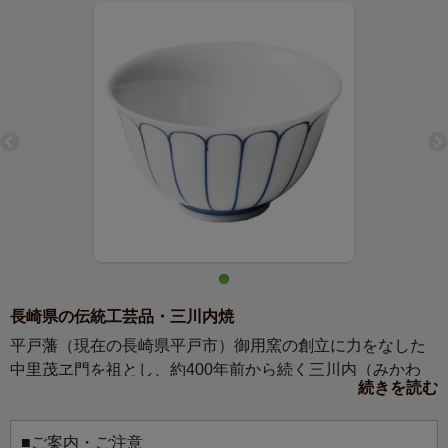
長崎県の伝統工芸品・三川内焼
平戸藩（現在の長崎県平戸市）御用窯の創立に力をなした
中里茂ヱ門を祖とし、約400年前から続く三川内（みかわ
続きを読む
ち）焼の窯元、嘉久正窯（かくしょうがま）で作られた茶
器です。
三川内焼は薄づくりで、口当たりが良いため、お茶を飲む
■ご案内・ご注意