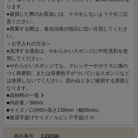
ります。
●破損した際のお取扱いは、ケガをしないよう十分ご注
意ください。
●廃棄する際は、各自治体の指示に従い分別してくださ
い。
＜お手入れの方法＞
●洗浄する場合は、やわらかいスポンジに中性洗剤を使
用してください。
●やわらかいスポンジでも、クレンザーやガラスに傷の
つく研磨剤、または研磨粒子がついているスポンジなど
は使用しないでください。思わぬときに破損する原因と
なります。
■
原材料の一覧
■内容量／360ml
■サイズ／口径65×高さ138mm（幅86mm）
■推奨手提げサイズ／ルピシア手提げ 小
商品番号
CZ4338