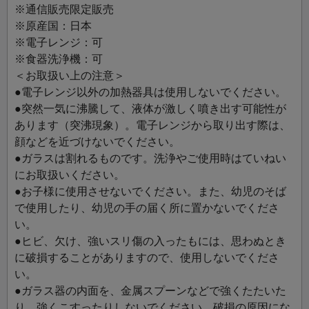
※通信販売限定販売
※原産国：日本
※電子レンジ：可
※食器洗浄機：可
＜お取扱い上の注意＞
●電子レンジ以外の加熱器具は使用しないでください。
●突然一気に沸騰して、液体が激しく噴き出す可能性が
あります（突沸現象）。電子レンジから取り出す際は、
顔などを近づけないでください。
●ガラスは割れるものです。洗浄やご使用時はていねい
にお取扱いください。
●お子様に使用させないでください。また、幼児のそば
で使用したり、幼児の手の届く所に置かないでくださ
い。
●ヒビ、欠け、強いスリ傷の入ったもには、思わぬとき
に破損することがありますので、使用しないでくださ
い。
●ガラス器の内面を、金属スプーンなどで強くたたいた
り、強くこすったりしないでください。破損の原因にな