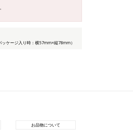
。
パッケージ入り時：横57mm×縦78mm）
お品物について