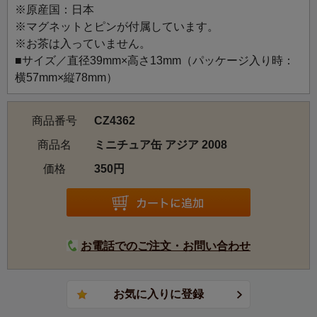
※原産国：日本
東洋のハーブや柑橘香るエスニックな紅茶をイメージ。色
※マグネットとピンが付属しています。
鮮やかな造形による象のイラストが印象的です。
※お茶は入っていません。
■サイズ／直径39mm×高さ13mm（パッケージ入り時：
横57mm×縦78mm）
商品番号
CZ4362
商品名
ミニチュア缶 アジア 2008
価格
350円
お電話でのご注文・お問い合わせ