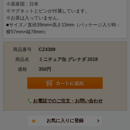
※原産国：日本
カリブ海のリゾート地グレナダをイメージ。色彩豊かな魚
※マグネットとピンが付属しています。
やフルーツとのコントラストが爽やかで夏らしいデザイ
※お茶は入っていません。
ン。
■サイズ／直径39mm×高さ13mm（パッケージ入り時：
横57mm×縦78mm）
商品番号
CZ4389
商品名
ミニチュア缶 グレナダ 2018
価格
350円
お電話でのご注文・お問い合わせ