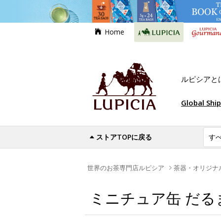
Home
ルピシアと
Global Shi
ストアTOPに戻る
世界のお茶専門店ルピシア
茶器・オリジナ
ミニチュア缶 だるま 