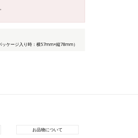
。
パッケージ入り時：横57mm×縦78mm）
お品物について