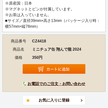
※原産国：日本
縁起の良い松竹梅や市松模様、七宝柄があしらわれた煌び
※マグネットとピンが付属しています。
やかなデザインの2024年の干支茶のイラストラベル。
※お茶は入っていません。
■サイズ／直径39mm×高さ13mm（パッケージ入り時：
横57mm×縦78mm）
商品番号
CZ4418
商品名
ミニチュア缶 翔んで龍 2024
価格
350円
お電話でのご注文・お問い合わせ